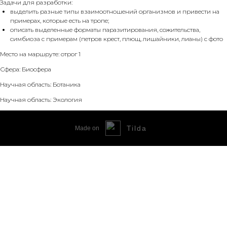
Задачи для разработки:
выделить разные типы взаимоотношений организмов и привести на
примерах, которые есть на тропе;
описать выделенные форматы паразитирования, сожительства,
симбиоза с примерам (петров крест, плющ, лишайники, лианы) с фото
Место на маршруте: отрог 1
Сфера: Биосфера
Научная область: Ботаника
Научная область: Экология
Tilda
Made on