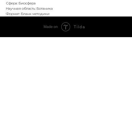
Сфера: Биосфера
Научная область: Ботаника
Формат: Бланк методики
Tilda
Made on